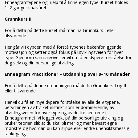
Enneagramtypene og hjelp til å finne egen type. Kurset holdes
1–2 ganger i halvåret.
Grunnkurs II
For å delta på dette kurset må man ha Grunnkurs I eller
tilsvarende.
Her går vi i dybden med å forstå typenes bakenforliggende
motivasjon og setter også fokus på utviklingsveien for hver
type. Gjennom samtaleøvelser vil du få en dypere forståelse for
deg selv og din personlige utvikling.
Enneagram Practitioner – utdanning over 9–10 måneder
For å delta på denne utdanningen må du ha Grunnkurs I og II
eller tilsvarende.
Her vil du få en mye dypere forståelse av alle de 9 typene,
betydningen av hvilket instinkt som er dominerende, av
utviklingsveien for hver type og av de tre sentrene i
Enneagrammet. Vi legger vekt på din personlige utvikling og
bruker teorien slik at du skal bli mer og mer bevisst egne
mønstre og hvordan du kan slippe eller endre uhensiktsmessig
tankegang.