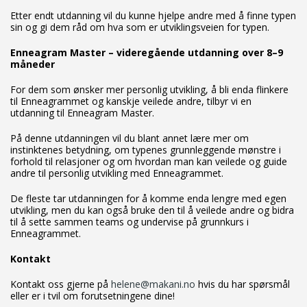
Etter endt utdanning vil du kunne hjelpe andre med å finne typen
sin og gi dem råd om hva som er utviklingsveien for typen.
Enneagram Master – videregående utdanning over 8–9
måneder
For dem som ønsker mer personlig utvikling, å bli enda flinkere
til Enneagrammet og kanskje veilede andre, tilbyr vi en
utdanning til Enneagram Master.
På denne utdanningen vil du blant annet lære mer om
instinktenes betydning, om typenes grunnleggende mønstre i
forhold til relasjoner og om hvordan man kan veilede og guide
andre til personlig utvikling med Enneagrammet.
De fleste tar utdanningen for å komme enda lengre med egen
utvikling, men du kan også bruke den til å veilede andre og bidra
til å sette sammen teams og undervise på grunnkurs i
Enneagrammet.
Kontakt
Kontakt oss gjerne på
helene@makani.no
hvis du har spørsmål
eller er i tvil om forutsetningene dine!