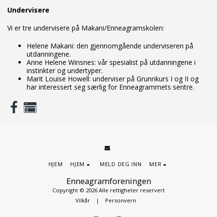
Undervisere
Vi er tre undervisere på Makani/Enneagramskolen:
Helene Makani: den gjennomgående underviseren på
utdanningene.
Anne Helene Winsnes: vår spesialist på utdanningene i
instinkter og undertyper.
Marit Louise Howell: underviser på Grunnkurs I og II og
har interessert seg særlig for Enneagrammets sentre.
HJEM
HJEM
MELD DEG INN
MER
Enneagramforeningen
Copyright © 2026 Alle rettigheter reservert
Vilkår
|
Personvern