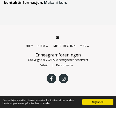
kontaktinformasjon:
Makani kurs
HJEM
HJEM
MELD DEG INN
MER
Enneagramforeningen
Copyright © 2026 Alle rettigheter reservert
Vilkår
|
Personvern
Denne hjemmesiden bruker cookies for å sikre at du får den
Skjønner!
beste opplevelsen på våre hjemmesider