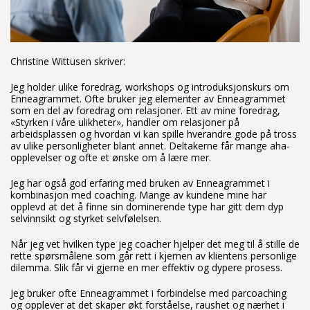
Christine Wittusen skriver:
Jeg holder ulike foredrag, workshops og introduksjonskurs om
Enneagrammet. Ofte bruker jeg elementer av Enneagrammet
som en del av foredrag om relasjoner. Ett av mine foredrag,
«Styrken i våre ulikheter», handler om relasjoner på
arbeidsplassen og hvordan vi kan spille hverandre gode på tross
av ulike personligheter blant annet. Deltakerne får mange aha-
opplevelser og ofte et ønske om å lære mer.
Jeg har også god erfaring med bruken av Enneagrammet i
kombinasjon med coaching. Mange av kundene mine har
opplevd at det å finne sin dominerende type har gitt dem dyp
selvinnsikt og styrket selvfølelsen.
Når jeg vet hvilken type jeg coacher hjelper det meg til å stille de
rette spørsmålene som går rett i kjernen av klientens personlige
dilemma. Slik får vi gjerne en mer effektiv og dypere prosess.
Jeg bruker ofte Enneagrammet i forbindelse med parcoaching
og opplever at det skaper økt forståelse, raushet og nærhet i