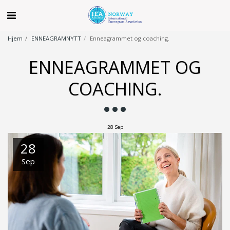
Hjem
ENNEAGRAMNYTT
Enneagrammet og coaching.
ENNEAGRAMMET OG
COACHING.
28
Sep
28
Sep